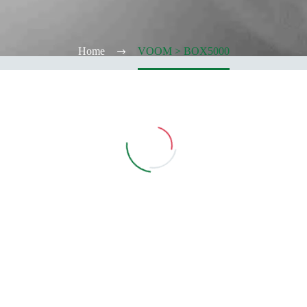
Home
VOOM > BOX5000
Vedi Filtri
CATEGORIE
TABACCHERIA
ALCOOL TEST
ELFBAR
Elfa
Elfa Pod e Device
Device
Pod