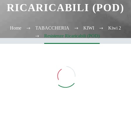
RICARICABILI (POD)
Home
TABACCHERIA
KIWI
Kiwi 2
Resistenze Ricaricabili (POD)
Vedi Filtri
CATEGORIE
TABACCHERIA
ALCOOL TEST
ELFBAR
Elfa
Elfa Pod e Device