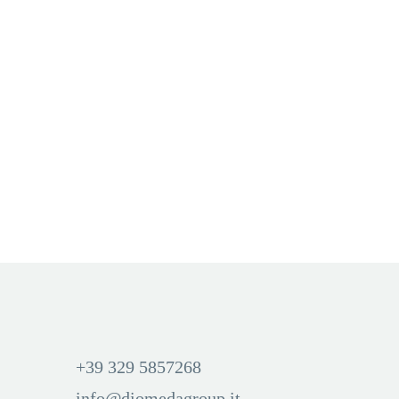
KIWI
,
RESISTENZE RICARICABILI (POD)
KIWI
,
RESISTENZE RICARICABILI (POD)
POD OPEN PER KIWI 2 –
POD OPEN PER KIWI 2 –
BLACK 2PZ
CLEAR WHITE 2PZ
Aggiungi Carrello
Aggiungi Carrello
Accedi per visualizzare i
Accedi per visualizzare i
prezzi ed acquistare
prezzi ed acquistare
+39 329 5857268
info@diomedagroup.it