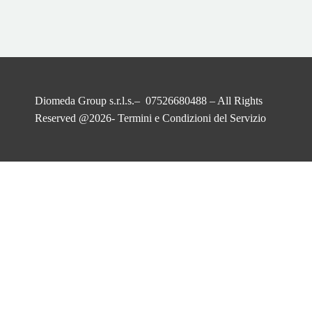
Diomeda Group s.r.l.s.– 07526680488 – All Rights
Reserved @2026-
Termini e Condizioni del Servizio