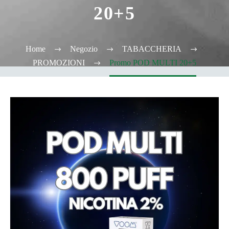
20+5
Home
Negozio
TABACCHERIA
PROMOZIONI
Promo POD MULTI 20+5