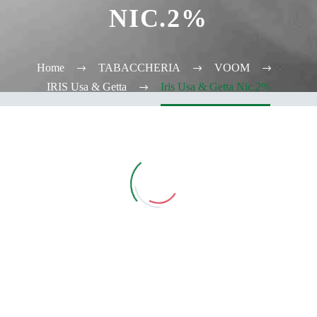
NIC.2%
Home
TABACCHERIA
VOOM
IRIS Usa & Getta
Iris Usa & Getta Nic.2%
Vedi Filtri
CATEGORIE
TABACCHERIA
ALCOOL TEST
ELFBAR
Elfa
Elfa Pod e Device