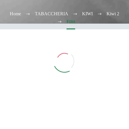
Home
TABACCHERIA
KIWI
Kiwi 2
Filtri
Vedi Filtri
CATEGORIE
TABACCHERIA
ALCOOL TEST
ELFBAR
Elfa
Elfa Pod e Device
Device
Pod