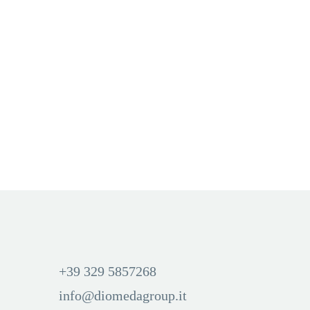
FILTRI
,
FILTRI
,
FILTRI
,
KIWI
,
KIWI 1
,
KIWI 2
FILTER PER KIWI WILD
ROSE
Aggiungi Carrello
Accedi per visualizzare i
prezzi ed acquistare
+39 329 5857268
info@diomedagroup.it