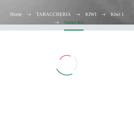
Home
TABACCHERIA
KIWI
Kiwi 1
Starter Kit
Vedi Filtri
CATEGORIE
TABACCHERIA
ALCOOL TEST
ELFBAR
Elfa
Elfa Pod e Device
Device
Pod