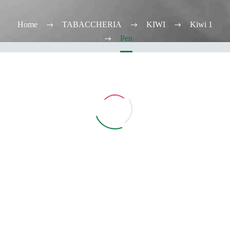
Home
TABACCHERIA
KIWI
Kiwi 1
Pen
Vedi Filtri
CATEGORIE
TABACCHERIA
ALCOOL TEST
ELFBAR
Elfa
Elfa Pod e Device
Device
Pod