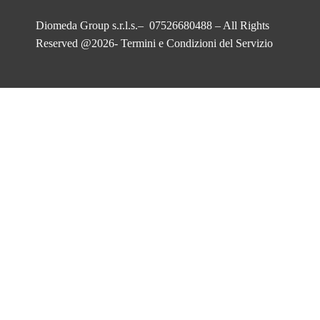
Diomeda Group s.r.l.s.– 07526680488 – All Rights
Reserved @2026-
Termini e Condizioni del Servizio