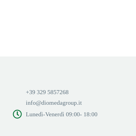
KIWI GO TANGERINE ICE
KIWI GO WATERMELON
(20 MG)
ICE (20 MG)
Aggiungi Carrello
Aggiungi Carrello
Accedi per visualizzare i
Accedi per visualizzare i
prezzi ed acquistare
prezzi ed acquistare
+39 329 5857268
info@diomedagroup.it
Lunedì-Venerdì 09:00- 18:00