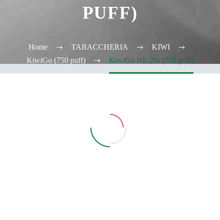
PUFF)
Home
TABACCHERIA
KIWI
KiwiGo (750 puff)
KiwiGo Nic.2% (750 puff)
Vedi Filtri
CATEGORIE
TABACCHERIA
ALCOOL TEST
ELFBAR
Elfa
Elfa Pod e Device