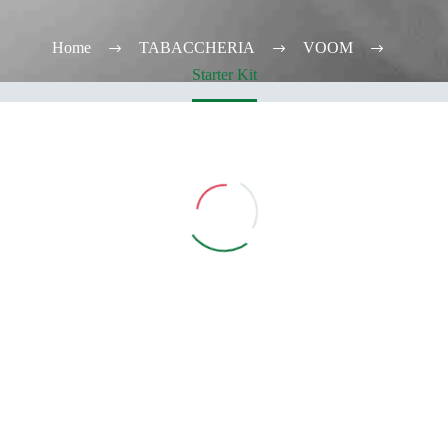
Home
TABACCHERIA
VOOM
Starter Kit
Vedi Filtri
CATEGORIE
TABACCHERIA
ALCOOL TEST
ELFBAR
Elfa
Elfa Pod e Device
Device
Pod