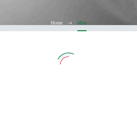
Home
Mint
Vedi Filtri
CATEGORIE
TABACCHERIA
ALCOOL TEST
ELFBAR
Elfa
Elfa Pod e Device
Device
Pod