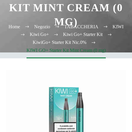
KIT MINT CREAM (0
MG)
Home
Negozio
TABACCHERIA
KIWI
Kiwi Go+
Kiwi Go+ Starter Kit
KiwiGo+ Starter Kit Nic.0%
KIWI GO+ Starter Kit Mint Cream (0 mg)