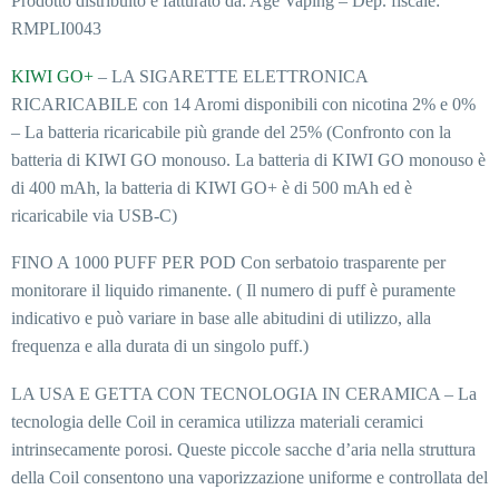
Prodotto distribuito e fatturato da: Age Vaping – Dep. fiscale:
RMPLI0043
KIWI GO+
– LA SIGARETTE ELETTRONICA
RICARICABILE con 14 Aromi disponibili con nicotina 2% e 0%
– La batteria ricaricabile più grande del 25% (Confronto con la
batteria di KIWI GO monouso. La batteria di KIWI GO monouso è
di 400 mAh, la batteria di KIWI GO+ è di 500 mAh ed è
ricaricabile via USB-C)
FINO A 1000 PUFF PER POD Con serbatoio trasparente per
monitorare il liquido rimanente. ( Il numero di puff è puramente
indicativo e può variare in base alle abitudini di utilizzo, alla
frequenza e alla durata di un singolo puff.)
LA USA E GETTA CON TECNOLOGIA IN CERAMICA – La
tecnologia delle Coil in ceramica utilizza materiali ceramici
intrinsecamente porosi. Queste piccole sacche d’aria nella struttura
della Coil consentono una vaporizzazione uniforme e controllata del