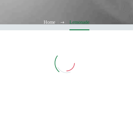
Home
Lemonade
Vedi Filtri
CATEGORIE
TABACCHERIA
ALCOOL TEST
ELFBAR
Elfa
Elfa Pod e Device
Device
Pod