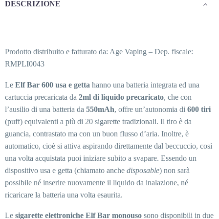
DESCRIZIONE
Prodotto distribuito e fatturato da: Age Vaping – Dep. fiscale:
RMPLI0043
Le
Elf Bar 600 usa e getta
hanno una batteria integrata ed una
cartuccia precaricata da
2ml di liquido precaricato
, che con
l’ausilio di una batteria da
550mAh
, offre un’autonomia di
600 tiri
(puff) equivalenti a più di 20 sigarette tradizionali. Il tiro è da
guancia, contrastato ma con un buon flusso d’aria. Inoltre, è
automatico, cioè si attiva aspirando direttamente dal beccuccio, così
una volta acquistata puoi iniziare subito a svapare. Essendo un
dispositivo usa e getta (chiamato anche
disposable
) non sarà
possibile né inserire nuovamente il liquido da inalazione, né
ricaricare la batteria una volta esaurita.
Le
sigarette elettroniche Elf Bar monouso
sono disponibili in due