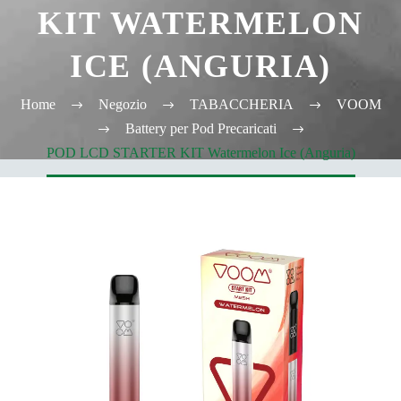
KIT WATERMELON
ICE (ANGURIA)
Home
Negozio
TABACCHERIA
VOOM
Battery per Pod Precaricati
POD LCD STARTER KIT Watermelon Ice (Anguria)