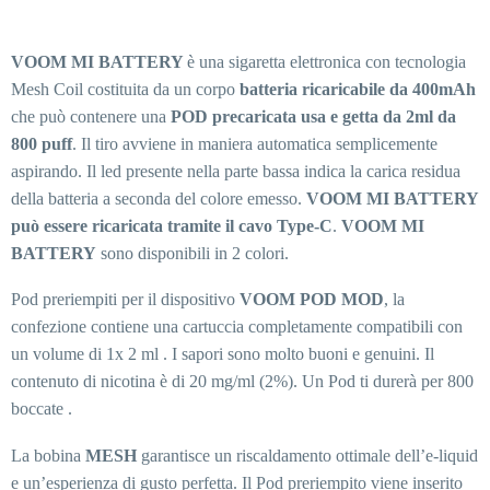
VOOM MI BATTERY
è una sigaretta elettronica con tecnologia
Mesh Coil costituita da un corpo
batteria ricaricabile da 400mAh
che può contenere una
POD precaricata usa e getta da 2ml da
800 puff
. Il tiro avviene in maniera automatica semplicemente
aspirando. Il led presente nella parte bassa indica la carica residua
della batteria a seconda del colore emesso.
VOOM MI BATTERY
può essere ricaricata tramite il cavo Type-C
.
VOOM MI
BATTERY
sono disponibili in 2 colori.
Pod preriempiti per il dispositivo
VOOM POD MOD
, la
confezione contiene una cartuccia completamente compatibili con
un volume di 1x 2 ml . I sapori sono molto buoni e genuini. Il
contenuto di nicotina è di 20 mg/ml (2%). Un Pod ti durerà per 800
boccate .
La bobina
MESH
garantisce un riscaldamento ottimale dell’e-liquid
e un’esperienza di gusto perfetta. Il Pod preriempito viene inserito