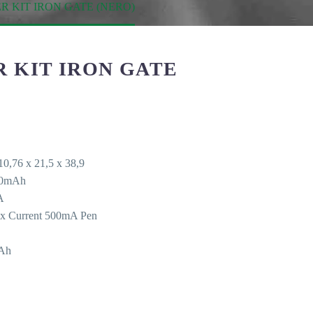
R KIT IRON GATE (NERO)
R KIT IRON GATE
0,76 x 21,5 x 38,9
650mAh
A
ax Current 500mA Pen
mAh