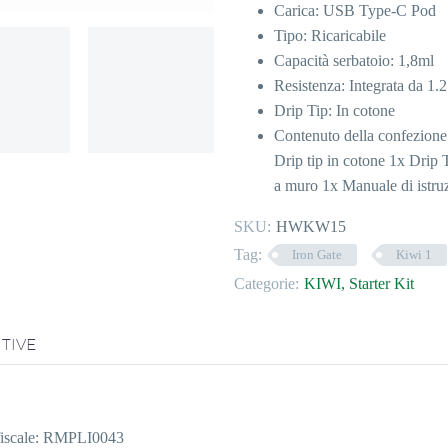
Carica: USB Type-C Pod
Tipo: Ricaricabile
Capacità serbatoio: 1,8ml
Resistenza: Integrata da 1
Drip Tip: In cotone
Contenuto della confezio
Drip tip in cotone 1x Drip
a muro 1x Manuale di istruz
SKU:
HWKW15
Tag:
Iron Gate
Kiwi 1
Categorie:
KIWI
,
Starter Kit
TIVE
. fiscale: RMPLI0043