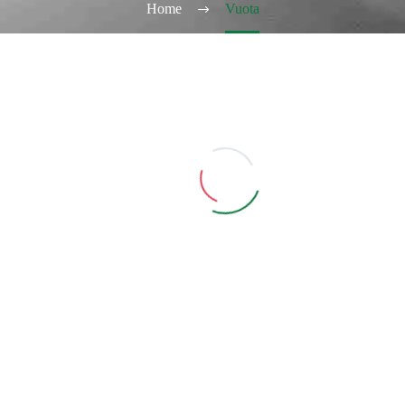
Home
Vuota
BOX 5000
cetta da 10ml Vuoto
Aggiungi Carrello
di per visualizzare i
rezzi ed acquistare