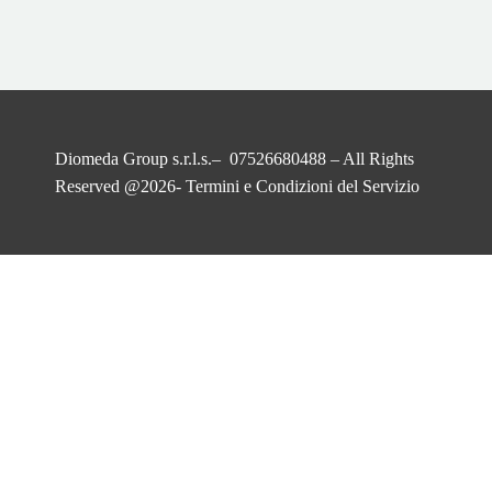
Diomeda Group s.r.l.s.– 07526680488 – All Rights
Reserved @2026-
Termini e Condizioni del Servizio