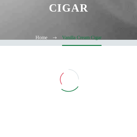
CIGAR
Home
Vanilla Cream Cigar
Vedi Filtri
CATEGORIE
TABACCHERIA
ALCOOL TEST
ELFBAR
Elfa
Elfa Pod e Device