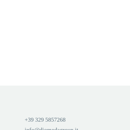
CON NICOTINA
,
NOOVA
,
TABACCHERIA
,
USA & GETTA
Noova 800 Vanilla Cream
Cigar
Aggiungi Carrello
Accedi per visualizzare i
prezzi ed acquistare
+39 329 5857268
info@diomedagroup.it