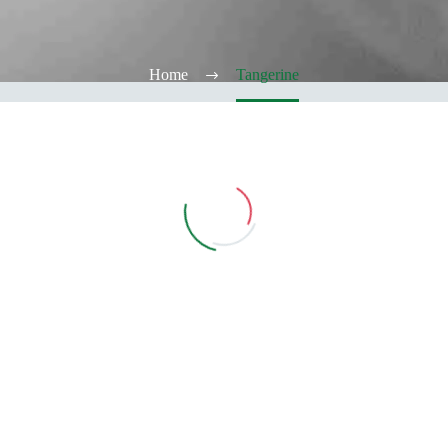
Home
Tangerine
Vedi Filtri
CATEGORIE
TABACCHERIA
ALCOOL TEST
ELFBAR
Elfa
Elfa Pod e Device
Device
Pod