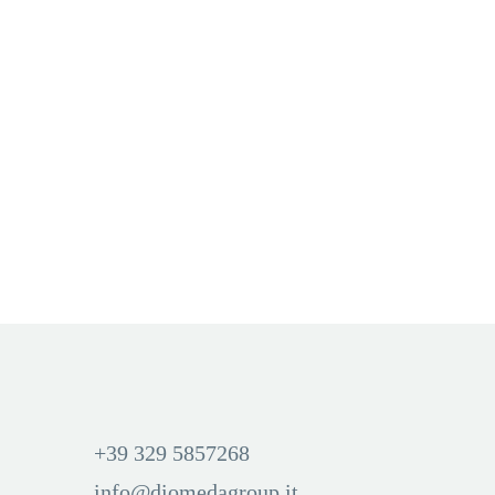
CON NICOTINA
,
KIWI
,
KIWI LIQUIDI
,
LIQUIDI
QUEEN 8 MG – Tabacco
Leggero
Aggiungi Carrello
Accedi per visualizzare i
prezzi ed acquistare
+39 329 5857268
info@diomedagroup.it