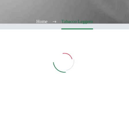
Home
Tabacco Leggero
Vedi Filtri
CATEGORIE
TABACCHERIA
ALCOOL TEST
ELFBAR
Elfa
Elfa Pod e Device
Device
Pod