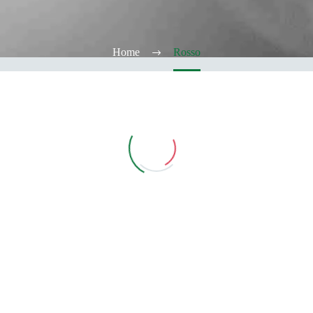
Home
Rosso
Vedi Filtri
CATEGORIE
TABACCHERIA
ALCOOL TEST
ELFBAR
Elfa
Elfa Pod e Device
Device
Pod