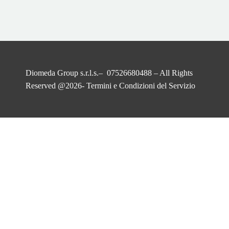
Diomeda Group s.r.l.s.– 07526680488 – All Rights
Reserved @2026-
Termini e Condizioni del Servizio