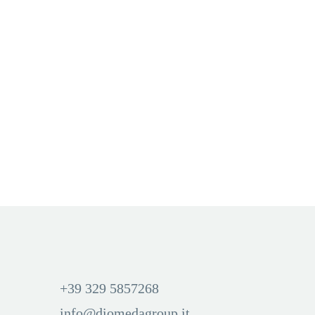
KIWI
,
STARTER KIT
BATTERY PER POD PRECARICATI
,
VOOM
KIWI STARTER KIT
POD MOD RED (ROSSO)
ROOIBOS TEA (ROSSO)
Aggiungi Carrello
Aggiungi Carrello
Accedi per visualizzare i
Accedi per visualizzare i
prezzi ed acquistare
prezzi ed acquistare
+39 329 5857268
info@diomedagroup.it