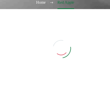
Home
Red Apple
ELFBAR
ST MARY BM3500
– RED APPLE ICE 0
MG
Aggiungi Carrello
di per visualizzare i
rezzi ed acquistare