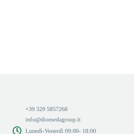
POD PRE-CARICATI
,
POD PRE-CARICATI NIC.2%
,
VOOM
VOOM POD RAGING
BULL (Energy Drink)
Aggiungi Carrello
Accedi per visualizzare i
prezzi ed acquistare
+39 329 5857268
info@diomedagroup.it
Lunedì-Venerdì 09:00- 18:00