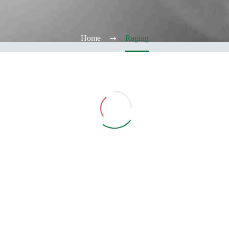
Home
Raging
Vedi Filtri
CATEGORIE
TABACCHERIA
ALCOOL TEST
ELFBAR
Elfa
Elfa Pod e Device
Device
Pod