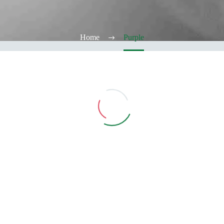
Home
Purple
Vedi Filtri
CATEGORIE
TABACCHERIA
ALCOOL TEST
ELFBAR
Elfa
Elfa Pod e Device
Device
Pod