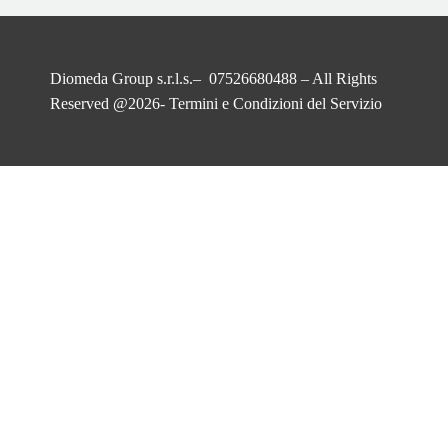
Diomeda Group s.r.l.s.– 07526680488 – All Rights
Reserved @2026-
Termini e Condizioni del Servizio