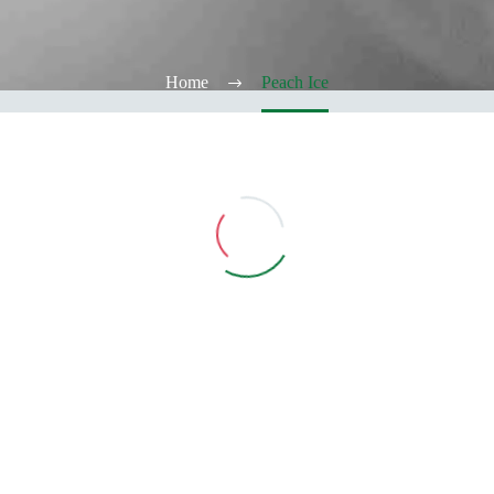
Home
Peach Ice
Vedi Filtri
CATEGORIE
TABACCHERIA
ALCOOL TEST
ELFBAR
Elfa
Elfa Pod e Device
Device
Pod