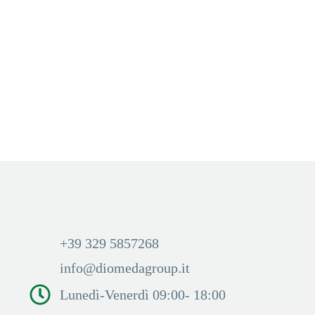
CON NICOTINA
,
NOOVA
,
TABACCHERIA
,
USA & GETTA
NOOVA
,
POD CON NICOTINA
,
POD STORM
,
Noova 800 Peach Ice
STORM Peach Ice
Aggiungi Carrello
Aggiungi Carrello
Accedi per visualizzare i
Accedi per visualizzare i
prezzi ed acquistare
prezzi ed acquistare
+39 329 5857268
info@diomedagroup.it
Lunedì-Venerdì 09:00- 18:00