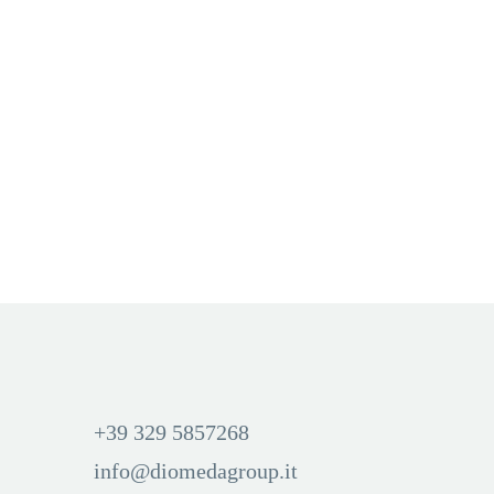
PROMOZIONI
,
TABACCHERIA
,
VOOM
PROMOZIONI
,
TABACCHERIA
,
VOOM
Promo Mini Mesh 800 Puff
Promo Mini Mesh 800 Puff
20+5
30+9
Aggiungi Carrello
Aggiungi Carrello
Accedi per visualizzare i
Accedi per visualizzare i
prezzi ed acquistare
prezzi ed acquistare
+39 329 5857268
info@diomedagroup.it