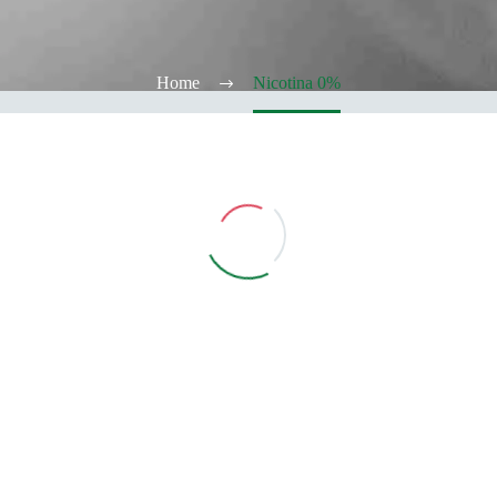
Home
Nicotina 0%
Vedi Filtri
CATEGORIE
TABACCHERIA
ALCOOL TEST
ELFBAR
Elfa
Elfa Pod e Device
Device
Pod