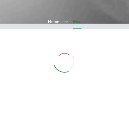
Home
Mou
Vedi Filtri
CATEGORIE
TABACCHERIA
ALCOOL TEST
ELFBAR
Elfa
Elfa Pod e Device
Device
Pod