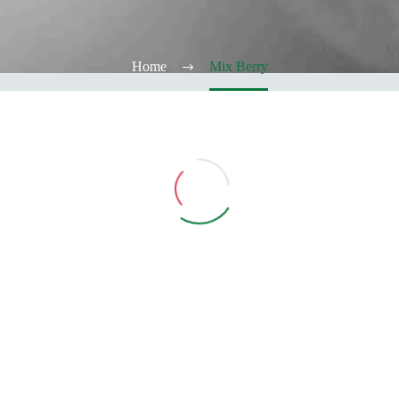
Home
Mix Berry
Vedi Filtri
CATEGORIE
TABACCHERIA
ALCOOL TEST
ELFBAR
Elfa
Elfa Pod e Device
Device
Pod