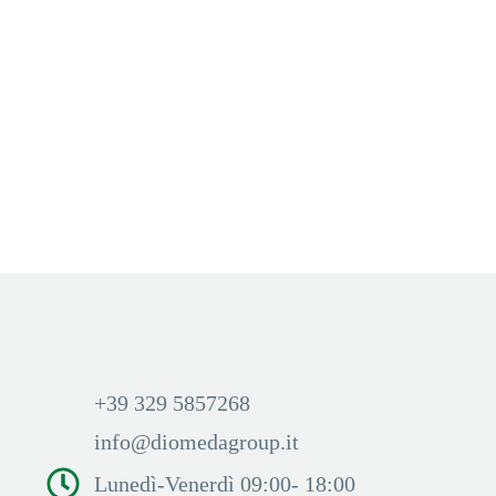
BATTERY PER POD PRECARICATI
,
STARTER KIT
,
TABACCHERIA
,
VOOM
POD LCD STARTER KIT
Mix Berry (Frutti di Bosco)
Aggiungi Carrello
Accedi per visualizzare i
prezzi ed acquistare
+39 329 5857268
info@diomedagroup.it
Lunedì-Venerdì 09:00- 18:00