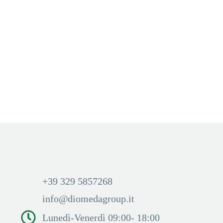
KIWI
,
STARTER KIT
KIWI 2 STARTER KIT
MIDNIGHT BLUE (BLU)
Aggiungi Carrello
Accedi per visualizzare i
prezzi ed acquistare
+39 329 5857268
info@diomedagroup.it
Lunedì-Venerdì 09:00- 18:00