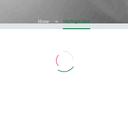
Home
MidNight Blue
Vedi Filtri
CATEGORIE
TABACCHERIA
ALCOOL TEST
ELFBAR
Elfa
Elfa Pod e Device
Device
Pod