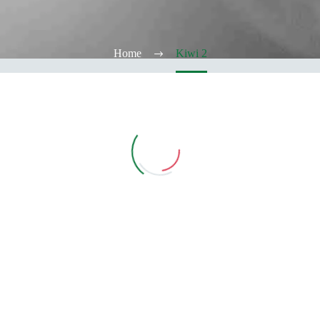
Home
Kiwi 2
Vedi Filtri
CATEGORIE
TABACCHERIA
ALCOOL TEST
ELFBAR
Elfa
Elfa Pod e Device
Device
Pod