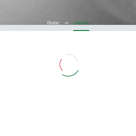
Home
Glaciale
Vedi Filtri
CATEGORIE
TABACCHERIA
ALCOOL TEST
ELFBAR
Elfa
Elfa Pod e Device
Device
Pod