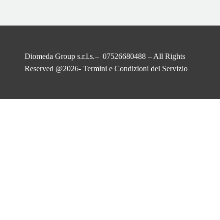
Diomeda Group s.r.l.s.– 07526680488 – All Rights
Reserved @2026-
Termini e Condizioni del Servizio