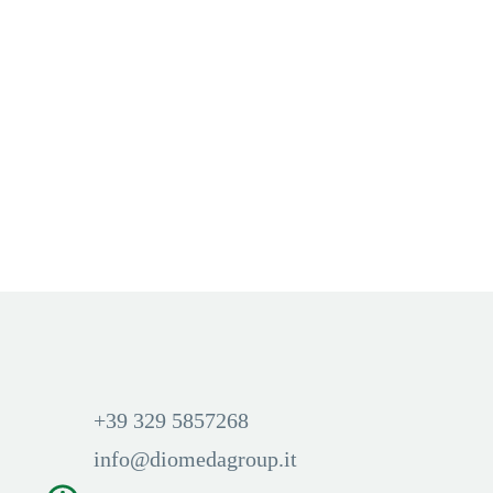
ELFBAR
,
LOST MARY TOCA AIR
,
TOCA AIR POD
LOST MARY TOCA AIR
POD 20MG TROPICAL
FRUIT
Aggiungi Carrello
Accedi per visualizzare i
prezzi ed acquistare
+39 329 5857268
info@diomedagroup.it