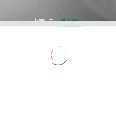
Home
Frutti Tropicali
Vedi Filtri
CATEGORIE
TABACCHERIA
ALCOOL TEST
ELFBAR
Elfa
Elfa Pod e Device
Device
Pod