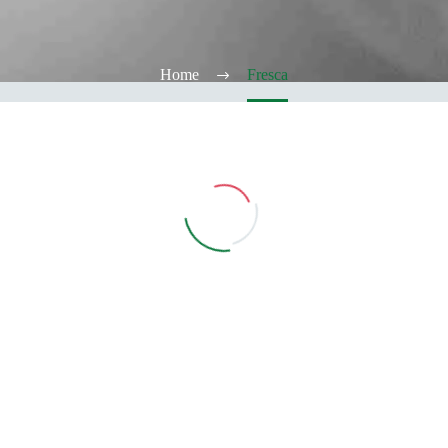
Home
Fresca
Vedi Filtri
CATEGORIE
TABACCHERIA
ALCOOL TEST
ELFBAR
Elfa
Elfa Pod e Device
Device
Pod