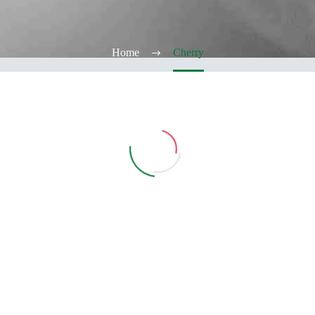
Home
Cherry
Vedi Filtri
CATEGORIE
TABACCHERIA
ALCOOL TEST
ELFBAR
Elfa
Elfa Pod e Device
Device
Pod