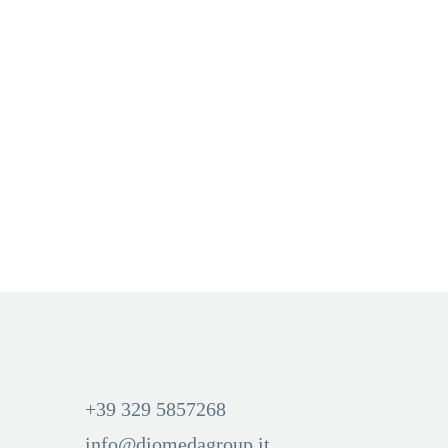
DISPOSITIVI & POD MULTI
,
POD 2MULTI 4MULTI
,
TABACCHERIA
,
VOOM
VOOM POD MULTI
CHERRY LIME (Ciliegia e
Lime)
Aggiungi Carrello
Accedi per visualizzare i
prezzi ed acquistare
+39 329 5857268
info@diomedagroup.it