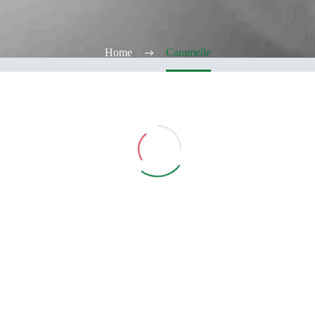
Home
Caramelle
Vedi Filtri
CATEGORIE
TABACCHERIA
ALCOOL TEST
ELFBAR
Elfa
Elfa Pod e Device
Device
Pod