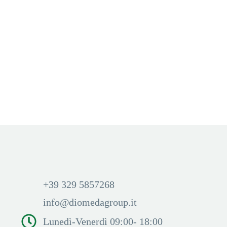
NOOVA
,
POD
,
POD FOG
,
TABACCHERIA
NOOVA
,
POD
,
POD FOG
,
TABACCHERIA
FOG POD Raimbow Candy
FOG POD SUNRISE
TOBACCO
Aggiungi Carrello
Aggiungi Carrello
Accedi per visualizzare i
Accedi per visualizzare i
prezzi ed acquistare
prezzi ed acquistare
+39 329 5857268
info@diomedagroup.it
Lunedì-Venerdì 09:00- 18:00