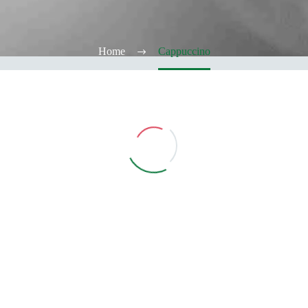
Home
Cappuccino
Vedi Filtri
CATEGORIE
TABACCHERIA
ALCOOL TEST
ELFBAR
Elfa
Elfa Pod e Device
Device
Pod