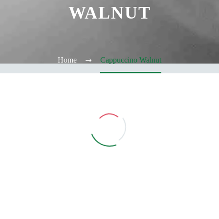
WALNUT
Home
Cappuccino Walnut
Vedi Filtri
CATEGORIE
TABACCHERIA
ALCOOL TEST
ELFBAR
Elfa
Elfa Pod e Device