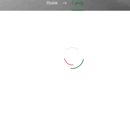
Home
Candy
A
,
POD
,
POD FOG
,
TABACCHERIA
NOOVA
,
POD
,
POD FOG
,
TABACCHERIA
OG POD Raimbow
FOG POD SUNRISE
Candy
TOBACCO
Aggiungi Carrello
Aggiungi Carrello
di per visualizzare i
Accedi per visualizzare i
rezzi ed acquistare
prezzi ed acquistare