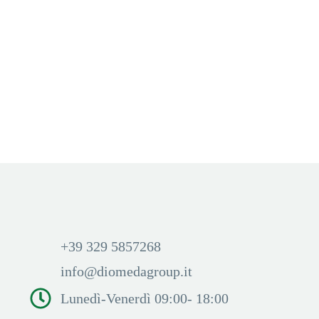
FLAVOURAGE 10+10
,
LIQUIDI
,
SENZA NICOTINA
FLAVOURAGE 10+10
,
LIQUIDI
,
SENZA NICOTINA
Master Reverse 10+10
Peanut Butter Cream 10+10
Aggiungi Carrello
Aggiungi Carrello
Accedi per visualizzare i
Accedi per visualizzare i
prezzi ed acquistare
prezzi ed acquistare
+39 329 5857268
info@diomedagroup.it
Lunedì-Venerdì 09:00- 18:00