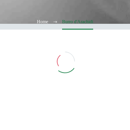
Home
Burro d'Arachidi
Vedi Filtri
CATEGORIE
TABACCHERIA
ALCOOL TEST
ELFBAR
Elfa
Elfa Pod e Device
Device
Pod