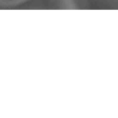
Ordinamento predefinito
N NICOTINA
,
KIWI
,
KIWI LIQUIDI
,
LIQUIDI
OUND 8 MG – Cioccolato
e Cocco
Aggiungi Carrello
ccedi per visualizzare i
prezzi ed acquistare