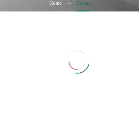
Home
Bound
IWI LIQUIDI
,
LIQUIDI
,
SENZA NICOTINA
CON NICOTINA
,
KIWI
,
KIWI LIQUIDI
,
LIQUIDI
CO
D 0 MG – Cioccolato
BOUND 4 MG – Cioccolato
B
e Cocco
e Cocco
Aggiungi Carrello
Aggiungi Carrello
di per visualizzare i
Accedi per visualizzare i
A
rezzi ed acquistare
prezzi ed acquistare