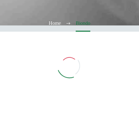
Home
Biondo
Vedi Filtri
CATEGORIE
TABACCHERIA
ALCOOL TEST
ELFBAR
Elfa
Elfa Pod e Device
Device
Pod