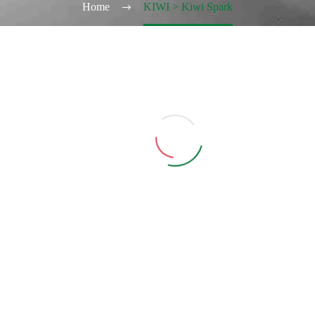
Home
KIWI > Kiwi Spark
IWI 1
,
KIWI 2
,
KIWI SPARK
,
POD PRE-CARICATI KIWI 1-2-SPARK
KIWI
,
KIWI 1
,
KIWI 2
,
KIWI SPARK
,
POD PRE-CARICAT
KI
KIWI POD
KIWI POD
PRECARICATE –
PRECARICATE – Dry
Blueberry
Tobacco
Aggiungi Carrello
Aggiungi Carrello
A
di per visualizzare i
Accedi per visualizzare i
rezzi ed acquistare
prezzi ed acquistare