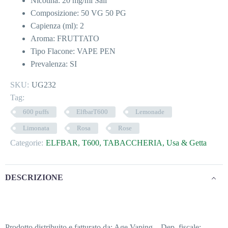
Nicotina: 20 mg/ml Sali
Composizione: 50 VG 50 PG
Capienza (ml): 2
Aroma: FRUTTATO
Tipo Flacone: VAPE PEN
Prevalenza: SI
SKU:
UG232
Tag:
600 puffs
ElfbarT600
Lemonade
Limonata
Rosa
Rose
Categorie:
ELFBAR
,
T600
,
TABACCHERIA
,
Usa & Getta
DESCRIZIONE
Prodotto distribuito e fatturato da: Age Vaping – Dep. fiscale: