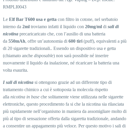
RMPLI0043
Le
Elf Bar T600 usa e getta
con filtro in cotone, nel serbatoio
interno da
2ml
troviamo infatti il liquido con
20mg/ml
di
sali di
nicotina
precaricaricato che, con l’ausilio di una batteria
da
550mAh
, offre un’autonomia di
600 tiri
(puff), equivalenti a più
di 20 sigarette tradizionali.. Essendo un dispositivo usa e getta
(chiamato anche
disposable
) non sarà possibile né inserire
nuovamente il liquido da inalazione, né ricaricare la batteria una
volta esaurita.
I sali di nicotina
si ottengono grazie ad un differente tipo di
trattamento chimico a cui è sottoposta la molecola rispetto
alla
nicotina in base
che solitamente viene utilizzata nelle sigarette
elettroniche, questo procedimento fa si che la nicotina sia rilasciata
più rapidamente nell’organismo in maniera da assomigliare molto di
più al tipo di sensazione offerta dalla sigaretta tradizionale, andando
a consentire un appagamento più veloce. Per questo motivo i sali di