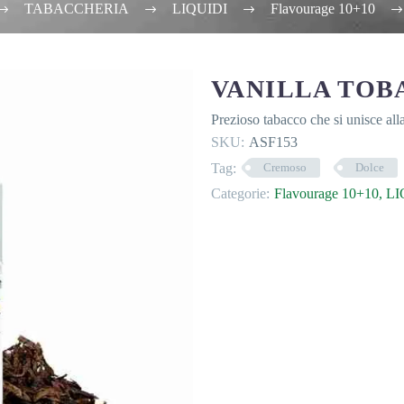
TABACCHERIA
LIQUIDI
Flavourage 10+10
VANILLA TOB
Prezioso tabacco che si unisce alla
SKU:
ASF153
Tag:
Cremoso
Dolce
Categorie:
Flavourage 10+10
,
LI