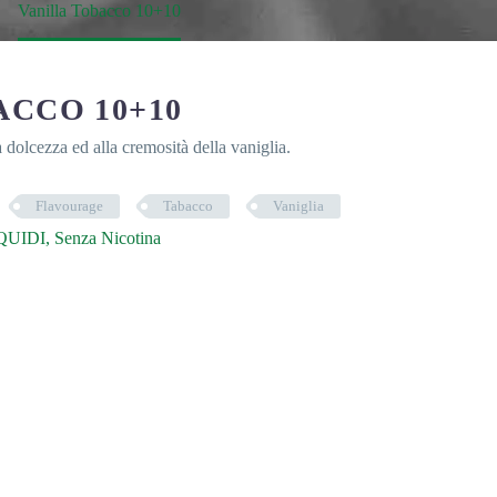
Vanilla Tobacco 10+10
ACCO 10+10
 dolcezza ed alla cremosità della vaniglia.
Flavourage
Tabacco
Vaniglia
QUIDI
,
Senza Nicotina