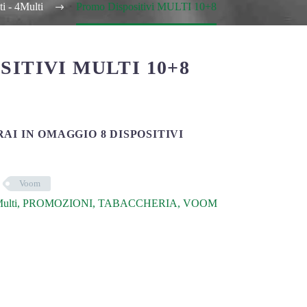
ti - 4Multi
Promo Dispositivi MULTI 10+8
ITIVI MULTI 10+8
RAI IN OMAGGIO 8 DISPOSITIVI
Voom
ulti
,
PROMOZIONI
,
TABACCHERIA
,
VOOM