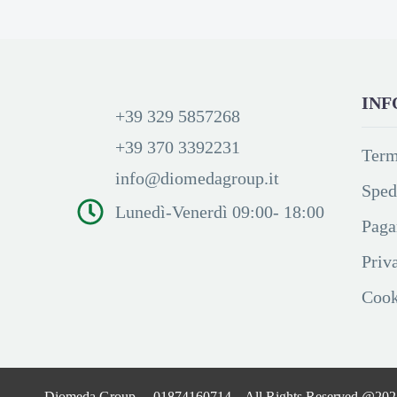
INF
+39 329 5857268
+39 370 3392231
Term
info@diomedagroup.it
Sped
Lunedì-Venerdì 09:00- 18:00
Paga
Priv
Cook
Diomeda Group – 01874160714 – All Rights Reserved @20