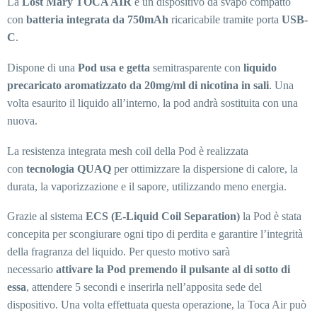
La
Lost Mary TOCA AIR
è un dispositivo da svapo compatto
con
batteria integrata da 750mAh
ricaricabile tramite porta
USB-
C
.
Dispone di una
Pod usa e getta
semitrasparente con
liquido
precaricato aromatizzato da 20mg/ml di nicotina in sali
. Una
volta esaurito il liquido all’interno, la pod andrà sostituita con una
nuova.
La resistenza integrata mesh coil della Pod è realizzata
con
tecnologia QUAQ
per ottimizzare la dispersione di calore, la
durata, la vaporizzazione e il sapore, utilizzando meno energia.
Grazie al sistema
ECS (E-Liquid Coil Separation)
la Pod è stata
concepita per scongiurare ogni tipo di perdita e garantire l’integrità
della fragranza del liquido. Per questo motivo sarà
necessario
attivare la Pod premendo il pulsante al di sotto di
essa
, attendere 5 secondi e inserirla nell’apposita sede del
dispositivo. Una volta effettuata questa operazione, la Toca Air può