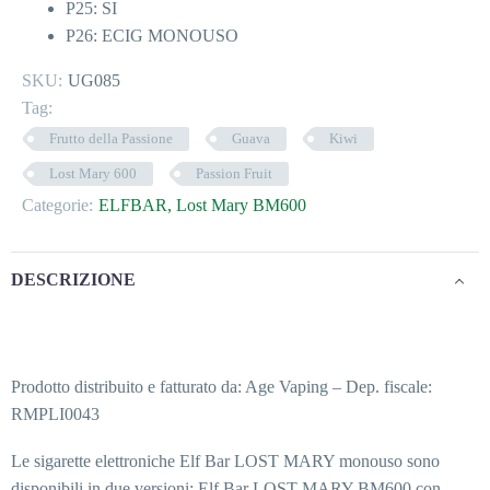
P25: SI
P26: ECIG MONOUSO
SKU:
UG085
Tag:
Frutto della Passione
Guava
Kiwi
Lost Mary 600
Passion Fruit
Categorie:
ELFBAR
,
Lost Mary BM600
DESCRIZIONE
Prodotto distribuito e fatturato da: Age Vaping – Dep. fiscale:
RMPLI0043
Le sigarette elettroniche Elf Bar LOST MARY monouso sono
disponibili in due versioni: Elf Bar LOST MARY BM600 con