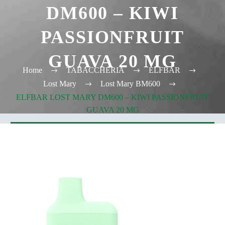
DM600 – KIWI
PASSIONFRUIT
GUAVA 20 MG
Home
TABACCHERIA
ELFBAR
Lost Mary
Lost Mary BM600
ELFBAR LOST MARY DM600 – KIWI PASSIONFRUIT
GUAVA 20 MG