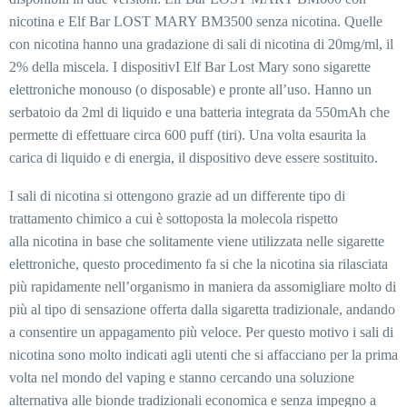
nicotina e Elf Bar LOST MARY BM3500 senza nicotina. Quelle
con nicotina hanno una gradazione di sali di nicotina di 20mg/ml, il
2% della miscela. I dispositivI Elf Bar Lost Mary sono sigarette
elettroniche monouso (o disposable) e pronte all’uso. Hanno un
serbatoio da 2ml di liquido e una batteria integrata da 550mAh che
permette di effettuare circa 600 puff (tiri). Una volta esaurita la
carica di liquido e di energia, il dispositivo deve essere sostituito.
I sali di nicotina si ottengono grazie ad un differente tipo di
trattamento chimico a cui è sottoposta la molecola rispetto
alla nicotina in base che solitamente viene utilizzata nelle sigarette
elettroniche, questo procedimento fa si che la nicotina sia rilasciata
più rapidamente nell’organismo in maniera da assomigliare molto di
più al tipo di sensazione offerta dalla sigaretta tradizionale, andando
a consentire un appagamento più veloce. Per questo motivo i sali di
nicotina sono molto indicati agli utenti che si affacciano per la prima
volta nel mondo del vaping e stanno cercando una soluzione
alternativa alle bionde tradizionali economica e senza impegno a