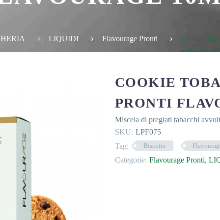
HERIA
LIQUIDI
Flavourage Pronti
Cookie Toba
COOKIE TOBAC
PRONTI FLAV
Miscela di pregiati tabacchi avvolt
SKU:
LPF075
Tag:
Biscotto
Flavourag
Categorie:
Flavourage Pronti
,
LI