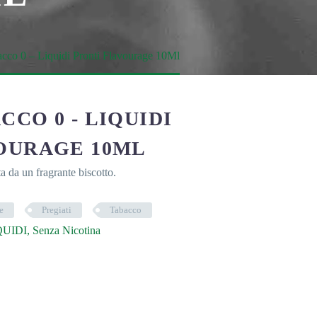
cco 0 – Liquidi Pronti Flavourage 10Ml
CO 0 - LIQUIDI
OURAGE 10ML
a da un fragrante biscotto.
e
Pregiati
Tabacco
QUIDI
,
Senza Nicotina